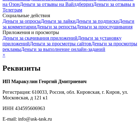
на
Озон
Деньги за отзывы на
Вайлдберриз
Деньги за отзывы в
Телеграм
Социальные действия
Деньги за
опросы
Деньги за
лайки
Деньги за
подписки
Деньги
за
комментарии
Деньги за
репосты
Деньги за
прослушивания
Приложения и просмотры
Деньги за
скачивания приложений
Деньги за
установку
приложений
Деньги за
просмотры сайтов
Деньги за
просмотры
рекламы
Деньги за
выполнение онлайн-заданий
×
Реквизиты
ИП Маракулин Георгий Дмитриевич
Регистрация: 610033, Россия, обл. Кировская, г. Киров, ул.
Московская, д 121 к1
ИНН 434595606963
E-mail: info@ask-task.ru