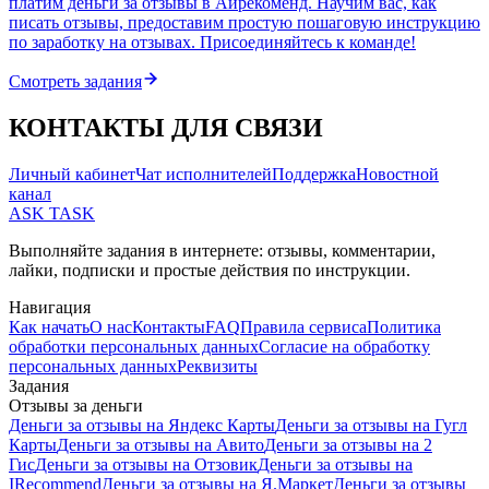
платим деньги за отзывы в Айрекоменд. Научим вас, как
писать отзывы, предоставим простую пошаговую инструкцию
по заработку на отзывах. Присоединяйтесь к команде!
Смотреть задания
КОНТАКТЫ ДЛЯ СВЯЗИ
Личный кабинет
Чат исполнителей
Поддержка
Новостной
канал
ASK
TASK
Выполняйте задания в интернете: отзывы, комментарии,
лайки, подписки и простые действия по инструкции.
Навигация
Как начать
О нас
Контакты
FAQ
Правила сервиса
Политика
обработки персональных данных
Согласие на обработку
персональных данных
Реквизиты
Задания
Отзывы за деньги
Деньги за отзывы на
Яндекс Карты
Деньги за отзывы на
Гугл
Карты
Деньги за отзывы на
Авито
Деньги за отзывы на
2
Гис
Деньги за отзывы на
Отзовик
Деньги за отзывы на
IRecommend
Деньги за отзывы на
Я.Маркет
Деньги за отзывы