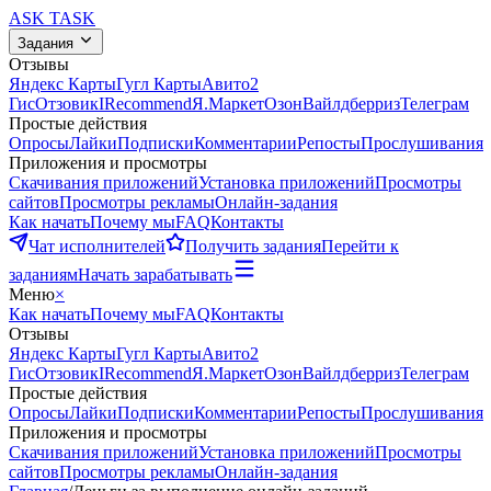
ASK
TASK
Задания
Отзывы
Яндекс Карты
Гугл Карты
Авито
2
Гис
Отзовик
IRecommend
Я.Маркет
Озон
Вайлдберриз
Телеграм
Простые действия
Опросы
Лайки
Подписки
Комментарии
Репосты
Прослушивания
Приложения и просмотры
Скачивания приложений
Установка приложений
Просмотры
сайтов
Просмотры рекламы
Онлайн-задания
Как начать
Почему мы
FAQ
Контакты
Чат исполнителей
Получить задания
Перейти к
заданиям
Начать зарабатывать
Меню
×
Как начать
Почему мы
FAQ
Контакты
Отзывы
Яндекс Карты
Гугл Карты
Авито
2
Гис
Отзовик
IRecommend
Я.Маркет
Озон
Вайлдберриз
Телеграм
Простые действия
Опросы
Лайки
Подписки
Комментарии
Репосты
Прослушивания
Приложения и просмотры
Скачивания приложений
Установка приложений
Просмотры
сайтов
Просмотры рекламы
Онлайн-задания